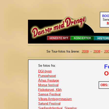
BOO
Send
M
Se Tour-fotos fra årene:
2009
-
2008
-
20
F
Se fotos fra:
DGI-byen
O
Pumpehuset
Århus Festuge
Morsø festival
OBS
Fisketorvet, Kbh
Samsø Festival
Viborg Amtsgymnasium
Sølund Festival
Sjællandsfestival, Slagelse