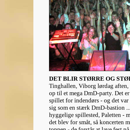
DET BLIR STØRRE OG STØR
Tinghallen, Viborg lørdag aften
op til et mega DmD-party. Det er
spillet for indendørs - og det va
sig som en stærk DmD-bastion ... k
hyggelige spillested, Paletten - me
det blev for småt, så koncerten m
toppen - de forstår at lave fest på