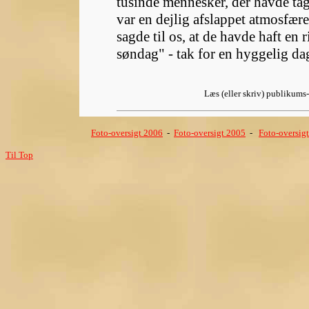
tusinde mennesker, der havde tage
var en dejlig afslappet atmosfær
sagde til os, at de havde haft en 
søndag" - tak for en hyggelig dag
Læs (eller skriv) publikum
Foto-oversigt 2006
-
Foto-oversigt 2005
-
Foto-oversig
Til Top