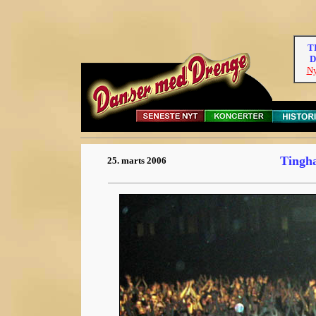
T
D
Ny
Tingha
25. marts 2006