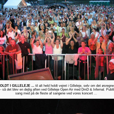
LDT I GILLELEJE ...
til alt held holdt vejret i Gilleleje, selv om det øsregn
 - så det blev en dejlig aften ved Gilleleje Open Air med DmD & Infernal. Pub
sang med på de fleste af sangene ved vores koncert ...