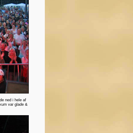
ede ned i hele af
likum var glade &