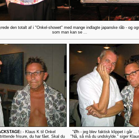
rede den totalt af i "Onkel-showet" med mange indlagte japanske råb - og også 
som man kan se ...
ACKSTAGE:
- Klaus K til Onkel
"Øh - jeg blev faktisk klippet i går ..
rittende frisure, du har fået. Skal du
"Nå, så må du undskylde." siger Klaus