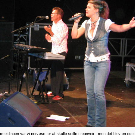
meldingen var vi nervøse for at skulle spille i regnvejr - men det blev en rigt