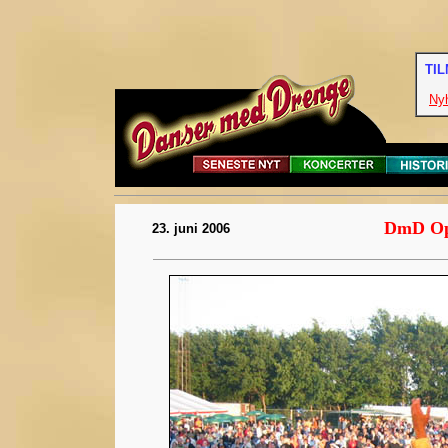
TI
Ny
DmD Op
23. juni 2006