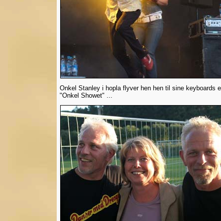
Onkel Stanley i hopla flyver hen hen til sine keyboards e
"Onkel Showet" ...