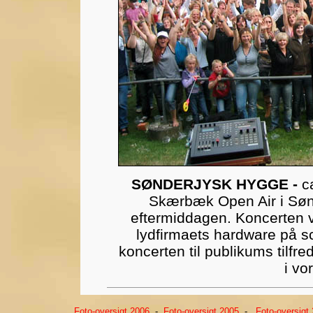
SØNDERJYSK HYGGE -
c
Skærbæk Open Air i Søn
eftermiddagen. Koncerten v
lydfirmaets hardware på 
koncerten til publikums tilfre
i vo
Foto-oversigt 2006
-
Foto-oversigt 2005
-
Foto-oversigt