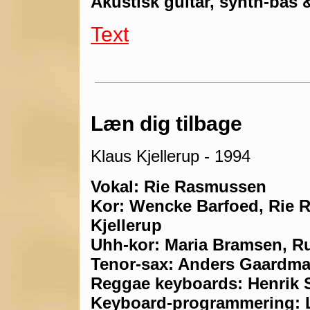
Akustisk guitar, synth-bas 
Text
Læn dig tilbage
Klaus Kjellerup - 1994
Vokal: Rie Rasmussen
Kor: Wencke Barfoed, Rie 
Kjellerup
Uhh-kor: Maria Bramsen, Ru
Tenor-sax: Anders Gaardm
Reggae keyboards: Henrik 
Keyboard-programmering: L