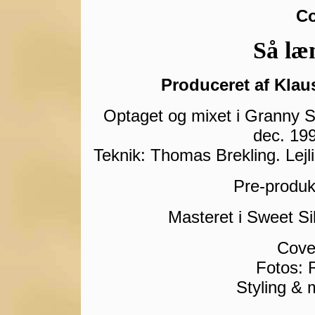
Co
Så læn
Produceret af Klau
Optaget og mixet i Granny S
dec. 199
Teknik: Thomas Brekling. Lejl
Pre-produkt
Masteret i Sweet Si
Cover
Fotos: 
Styling & 