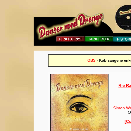
OBS
-
Køb sangene enke
Rie R
Simon We
O
[C