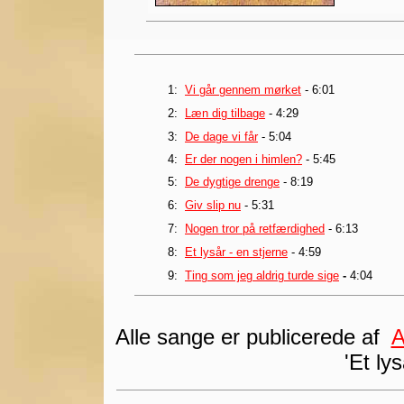
1:
Vi går gennem mørket
- 6:01
2:
Læn dig tilbage
- 4:29
3:
De dage vi får
- 5:04
4:
Er der nogen i himlen?
- 5:45
5:
De dygtige drenge
- 8:19
6:
Giv slip nu
- 5:31
7:
Nogen tror på retfærdighed
- 6:13
8:
Et lysår - en stjerne
- 4:59
9:
Ting som jeg aldrig turde sige
-
4:04
Alle sange er publicerede af
A
'Et lys