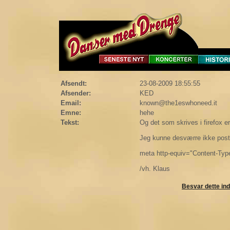
Afsendt:
23-08-2009 18:55:55
Afsender:
KED
Email:
known@the1eswhoneed.it
Emne:
hehe
Tekst:
Og det som skrives i firefox er
Jeg kunne desværre ikke poste
meta http-equiv="Content-Type
/vh. Klaus
Besvar dette in