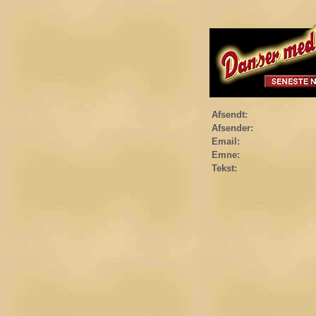
Afsendt:
Afsender:
Email:
Emne:
Tekst: