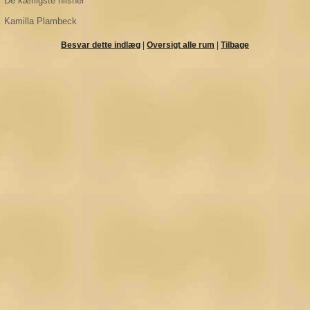
De kærligste hilsner
Kamilla Plambeck
Besvar dette indlæg
|
Oversigt alle rum
|
Tilbage