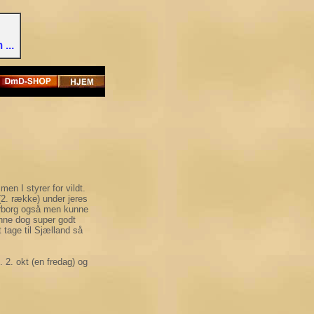
...
men I styrer for vildt.
 (2. række) under jeres
nderborg også men kunne
unne dog super godt
 tage til Sjælland så
. 2. okt (en fredag) og