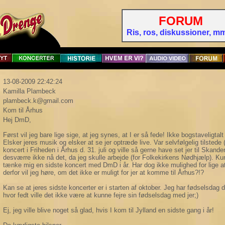
FORUM
Ris, ros, diskussioner, mm 
13-08-2009 22:42:24
Kamilla Plambeck
plambeck.k@gmail.com
Kom til Århus
Hej DmD,
Først vil jeg bare lige sige, at jeg synes, at I er så fede! Ikke bogstaveligtalt 
Elsker jeres musik og elsker at se jer optræde live. Var selvfølgelig tilstede
koncert i Friheden i Århus d. 31. juli og ville så gerne have set jer til Ska
desværre ikke nå det, da jeg skulle arbejde (for Folkekirkens Nødhjælp). K
tænke mig en sidste koncert med DmD i år. Har dog ikke mulighed for lige at
derfor vil jeg høre, om det ikke er muligt for jer at komme til Århus?!?
Kan se at jeres sidste koncerter er i starten af oktober. Jeg har fødselsdag d
hvor fedt ville det ikke være at kunne fejre sin fødselsdag med jer;)
Ej, jeg ville blive noget så glad, hvis I kom til Jylland en sidste gang i år!