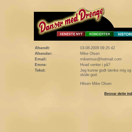
Afsendt:
03-08-2009 09:25:42
Afsender:
Mike Olsen
Email:
mikermus@hotmail.com
Emne:
Hvad venter i på?
Tekst:
Jeg kunne godt tænke mig og h
skide god.
Hilsen Mike Olsen
Besvar dette in