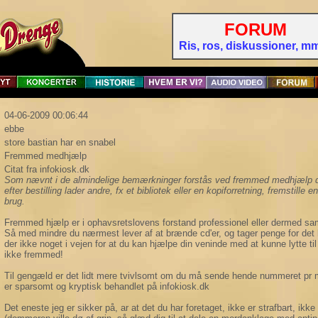
FORUM
Ris, ros, diskussioner, mm 
04-06-2009 00:06:44
ebbe
store bastian har en snabel
Fremmed medhjælp
Citat fra infokiosk.dk
Som nævnt i de almindelige bemærkninger forstås ved fremmed medhjælp de
efter bestilling lader andre, fx et bibliotek eller en kopiforretning, fremstille en
brug.
Fremmed hjælp er i ophavsretslovens forstand professionel eller dermed s
Så med mindre du nærmest lever af at brænde cd'er, og tager penge for det 
der ikke noget i vejen for at du kan hjælpe din veninde med at kunne lytte t
ikke fremmed!
Til gengæld er det lidt mere tvivlsomt om du må sende hende nummeret pr
er sparsomt og kryptisk behandlet på infokiosk.dk
Det eneste jeg er sikker på, ar at det du har foretaget, ikke er strafbart, ikk