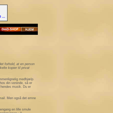
...
t forhold, at en person
kelte kopier til privat
ammenlignelig medhjælp.
hos din veninde, så er
il hendes musik. Du er
 mail. Men også det emne
e engang en lille smule