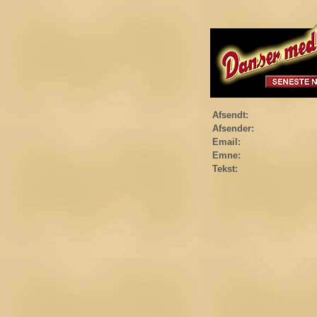
Afsendt:
Afsender:
Email:
Emne:
Tekst: