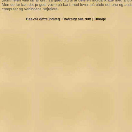
(dommeren ville dø af grin, så glæd dig til at dele en mordanklage med antipa
Men derfor kan det jo godt være på kant med loven på både det ene og ande
computer og venindens højtalere.
Besvar dette indlæg
|
Oversigt alle rum
|
Tilbage