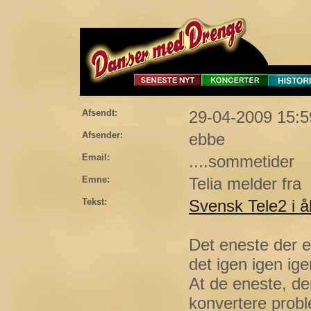
Afsendt:
29-04-2009 15:5
Afsender:
ebbe
Email:
....sommetider
Emne:
Telia melder fra
Tekst:
Svensk Tele2 i å
Det eneste der e
det igen igen ige
At de eneste, der
konvertere probl