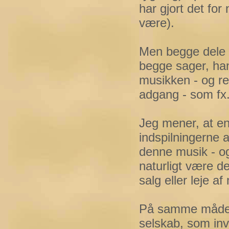
har gjort det for
være).
Men begge dele e
begge sager, han
musikken - og ret
adgang - som fx.
Jeg mener, at en
indspilningerne a
denne musik - o
naturligt være d
salg eller leje a
På samme måde b
selskab, som inve