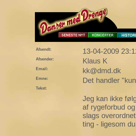
Afsendt:
13-04-2009 23:1
Afsender:
Klaus K
Email:
kk@dmd.dk
Emne:
Det handler "kun
Tekst:
Jeg kan ikke fø
af rygeforbud og 
slags overordn
ting - ligesom du