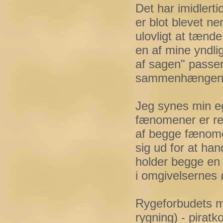
Det har imidlerti
er blot blevet n
ulovligt at tænde
en af mine yndli
af sagen" passer 
sammenhængen, s
Jeg synes min e
fænomener er re
af begge fænomen
sig ud for at ha
holder begge en
i omgivelsernes 
Rygeforbudets ma
rygning) - pirat