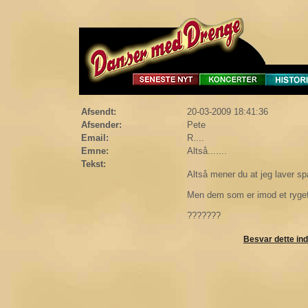
Afsendt:
20-03-2009 18:41:36
Afsender:
Pete
Email:
R....
Emne:
Altså.......
Tekst:
Altså mener du at jeg laver s
Men dem som er imod et rygef
???????
Besvar dette in