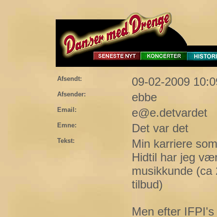
Afsendt:
09-02-2009 10:0
Afsender:
ebbe
Email:
e@e.detvardet
Emne:
Det var det
Tekst:
Min karriere som 
Hidtil har jeg v
musikkunde (ca 2
tilbud)
Men efter IFPI's 