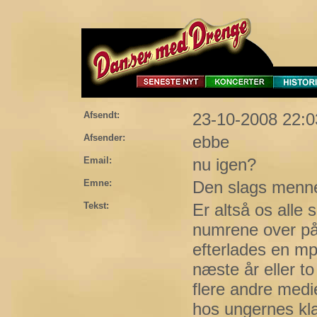
Afsendt:
23-10-2008 22:0
Afsender:
ebbe
Email:
nu igen?
Emne:
Den slags menn
Tekst:
Er altså os alle
numrene over på 
efterlades en m
næste år eller to
flere andre medi
hos ungernes kla