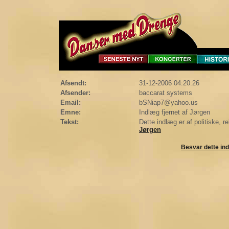
Afsendt:
31-12-2006 04:20:26
Afsender:
baccarat systems
Email:
bSNiap7@yahoo.us
Emne:
Indlæg fjernet af Jørgen
Tekst:
Dette indlæg er af politiske, re
Jørgen
Besvar dette in