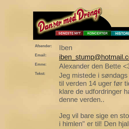
Afsender:
Iben
Email:
iben_stump@hotmail.
Emne:
Alexander den Bette <
Tekst:
Jeg mistede i søndags
til verden 14 uger før t
klare de udfordringer h
denne verden..
Jeg vil bare sige en st
i himlen" er til! Den hj