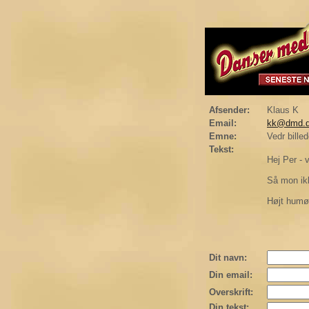
Afsender:
Klaus K
Email:
kk@dmd.
Emne:
Vedr billed
Tekst:
Hej Per - v
Så mon ikke
Højt humø
Dit navn:
Din email:
Overskrift:
Din tekst: