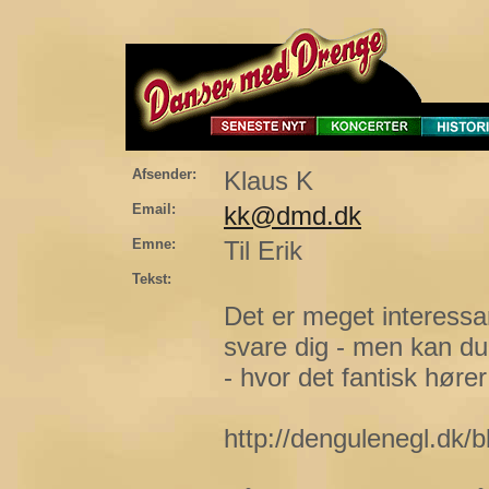
Afsender:
Klaus K
Email:
kk@dmd.dk
Emne:
Til Erik
Tekst:
Det er meget interessan
svare dig - men kan du 
- hvor det fantisk hør
http://dengulenegl.dk