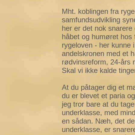
Mht. koblingen fra ryge
samfundsudvikling synes
her er det nok snarere 
håbet og humøret hos f
rygeloven - her kunne i
andelskronen med et h
rødvinsreform, 24-års 
Skal vi ikke kalde ting
At du påtager dig et m
du er blevet et paria o
jeg tror bare at du tage
underklasse, med mindre
en sådan. Næh, det der 
underklasse, er snarer