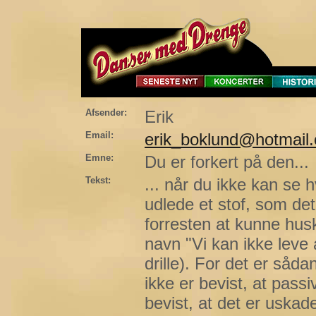
Afsender:
Erik
Email:
erik_boklund@hotmail
Emne:
Du er forkert på den...
Tekst:
... når du ikke kan se 
udlede et stof, som det
forresten at kunne hus
navn "Vi kan ikke leve
drille). For det er såda
ikke er bevist, at passi
bevist, at det er uskad