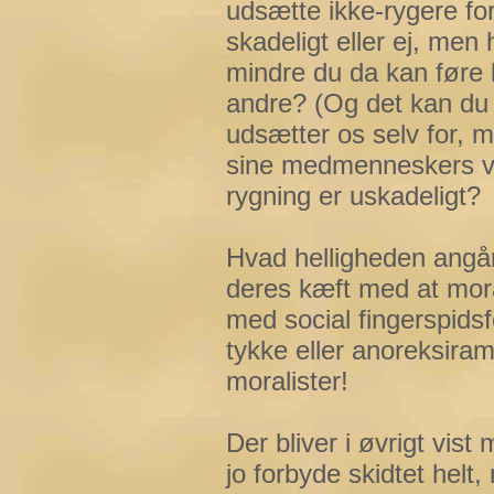
udsætte ikke-rygere for
skadeligt eller ej, me
mindre du da kan føre be
andre? (Og det kan du i
udsætter os selv for, m
sine medmenneskers ve
rygning er uskadeligt?
Hvad helligheden angår,
deres kæft med at moral
med social fingerspids
tykke eller anoreksiram
moralister!
Der bliver i øvrigt vis
jo forbyde skidtet helt