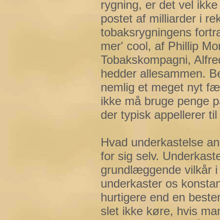
rygning, er det vel ikk
postet af milliarder i 
tobaksrygningens fortr
mer' cool, af Phillip M
Tobakskompagni, Alfred
hedder allesammen. Be
nemlig et meget nyt f
ikke må bruge penge p
der typisk appellerer til
Hvad underkastelse angå
for sig selv. Underkast
grundlæggende vilkår 
underkaster os konstan
hurtigere end en best
slet ikke køre, hvis man