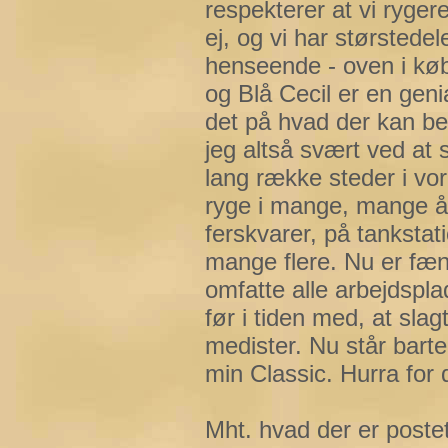
respekterer at vi ryger
ej, og vi har størstede
henseende - oven i kø
og Blå Cecil er en geni
det på hvad der kan be
jeg altså svært ved at 
lang række steder i vor
ryge i mange, mange år
ferskvarer, på tankstat
mange flere. Nu er fæn
omfatte alle arbejdspla
før i tiden med, at sla
medister. Nu står barte
min Classic. Hurra for 
Mht. hvad der er postet