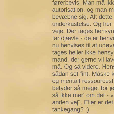
førerbevis. Man må ikke
autorisation, og man m
bevæbne sig. Alt dette 
underkastelse. Og her 
veje. Der tages hensyn t
fartdjævle - de er henvi
nu henvises til at udøve
tages heller ikke hensy
mand, der gerne vil lav
må. Og så videre. Hens
sådan set fint. Måske 
og mentalt ressourcestæ
betyder så meget for je
så ikke mer' om det - 
anden vej". Eller er de
tankegang? :)