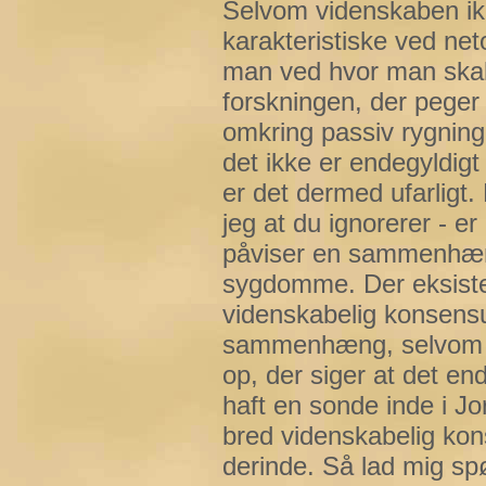
Selvom videnskaben ikk
karakteristiske ved ne
man ved hvor man skal l
forskningen, der pege
omkring passiv rygning
det ikke er endegyldigt 
er det dermed ufarligt
jeg at du ignorerer - e
påviser en sammenhæn
sygdomme. Der eksiste
videnskabelig konsensu
sammenhæng, selvom d
op, der siger at det end
haft en sonde inde i Jo
bred videnskabelig ko
derinde. Så lad mig spø