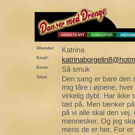
Afsender:
Katrina
Email:
katrinaborgelin8@hotm
Emne:
Så smuk
Tekst:
Den sang er bare den s
mig tåre i øjnene, hve
virkelig dybt. Har ikke
tæt på. Men tænker på 
på vi alle skal den vej
mennesker. Og jeg ska
mens de er her. For er