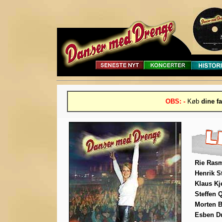
OBS: -
Køb
dine fa
Rie Ras
Henrik S
Klaus Kj
Steffen 
Morten B
Esben D