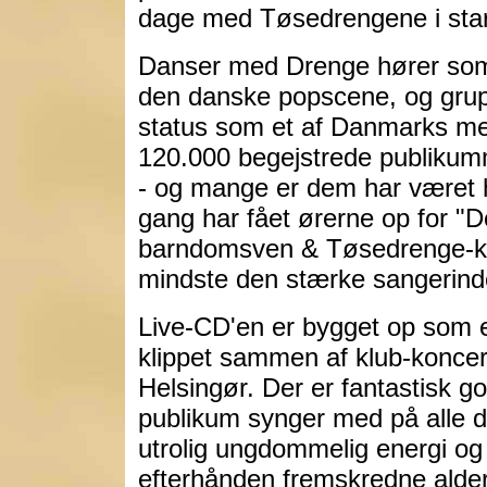
dage med Tøsedrengene i star
Danser med Drenge hører som 
den danske popscene, og grupp
status som et af Danmarks me
120.000 begejstrede publikumm
- og mange er dem har været he
gang har fået ørerne op for "D
barndomsven & Tøsedrenge-kol
mindste den stærke sangerin
Live-CD'en er bygget op som
klippet sammen af klub-koncert
Helsingør. Der er fantastisk g
publikum synger med på alle d
utrolig ungdommelig energi o
efterhånden fremskredne alder