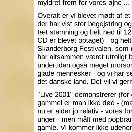
myldret frem for vores øjne ...
Overalt er vi blevet mødt af et
der har vist stor begejstring 
tæt stemning og helt ned til 12
CD er blevet optaget) - og helt 
Skanderborg Festivalen, som 
har altsammen været utroligt b
undertiden også meget morsom
glade mennesker - og vi har s
det danske land. Det vil vi gern
"Live 2001" demonstrerer (for o
gammel er man ikke død - (man 
nu er alder jo relativ - vores 
unger - men målt med popbran
gamle. Vi kommer ikke udenom 