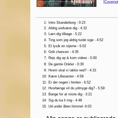
[
Covernot
1:
Intro Skanderborg - 0:23
2:
Aldrig undvære dig - 4:32
3:
Læn dig tilbage - 5:22
4:
Ting som jeg aldrig turde sige - 4:52
5:
Et lysår en stjerne - 6:02
6:
Grib chancen - 4:35
7:
Rejs dig op & kom videre - 5:00
8:
De gamle Onkler - 0:30
9:
Hvem skal vi rakke ned? - 4:15
10:
Kære Lillesøster - 4:59
11:
Er der nogen i himlen - 6:52
12:
Hvorlænge vil du ydmyge dig? - 5:59
13:
Bange for at miste dig - 3:21
14:
Sig du ka li mig - 4:48
15:
Ud under åben himmel- 6:03