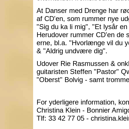
At Danser med Drenge har rød
af CD'en, som rummer nye udg
"Sig du ka li mig", "Et lysår e
Herudover rummer CD'en de st
erne, bl.a. "Hvorlænge vil du 
& "Aldrig undvære dig".
Udover Rie Rasmussen & onkl
guitaristen Steffen "Pastor" Q
"Oberst" Bolvig - samt tromm
For yderligere information, kon
Christina Klein - Bonnier Am
Tlf: 33 42 77 05 - christina.k