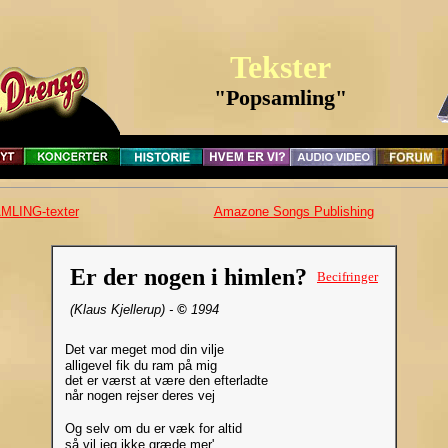
Tekster
"Popsamling"
LING-texter
Amazone Songs Publishing
Er der nogen i himlen?
Becifringer
(Klaus Kjellerup) -
©
1994
Det var meget mod din vilje
alligevel fik du ram på mig
det er værst at være den efterladte
når nogen rejser deres vej
Og selv om du er væk for altid
så vil jeg ikke græde mer'