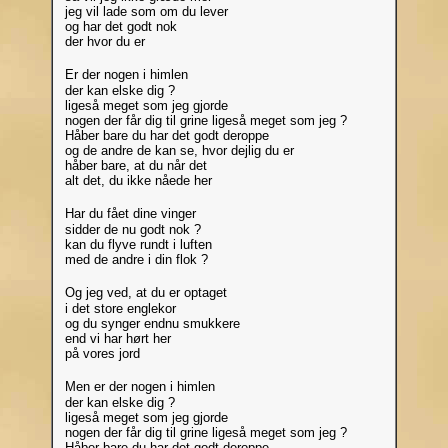
jeg vil lade som om du lever
og har det godt nok
der hvor du er
Er der nogen i himlen
der kan elske dig ?
ligeså meget som jeg gjorde
nogen der får dig til grine ligeså meget som jeg ?
Håber bare du har det godt deroppe
og de andre de kan se, hvor dejlig du er
håber bare, at du når det
alt det, du ikke nåede her
Har du fået dine vinger
sidder de nu godt nok ?
kan du flyve rundt i luften
med de andre i din flok ?
Og jeg ved, at du er optaget
i det store englekor
og du synger endnu smukkere
end vi har hørt her
på vores jord
Men er der nogen i himlen
der kan elske dig ?
ligeså meget som jeg gjorde
nogen der får dig til grine ligeså meget som jeg ?
Håber bare du har det godt deroppe